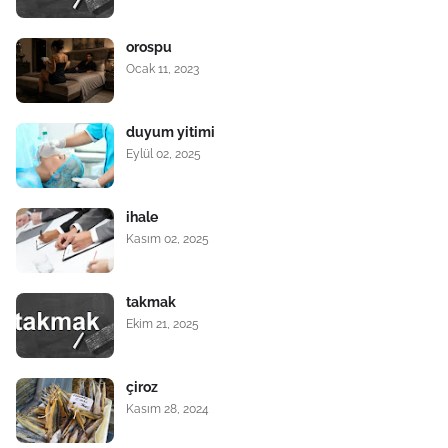
orospu
Ocak 11, 2023
duyum yitimi
Eylül 02, 2025
ihale
Kasım 02, 2025
takmak
Ekim 21, 2025
çiroz
Kasım 28, 2024