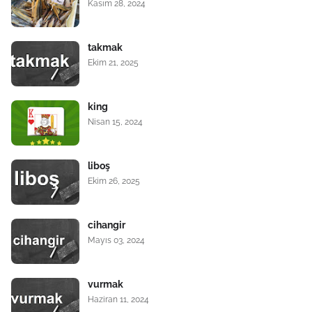
Kasım 28, 2024
takmak
Ekim 21, 2025
king
Nisan 15, 2024
liboş
Ekim 26, 2025
cihangir
Mayıs 03, 2024
vurmak
Haziran 11, 2024