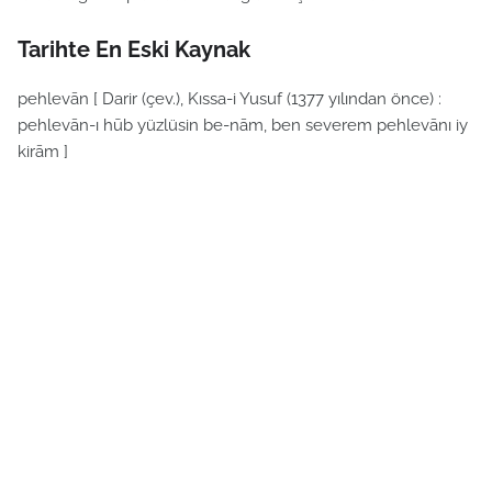
Tarihte En Eski Kaynak
pehlevān [ Darir (çev.), Kıssa-i Yusuf (1377 yılından önce) :
pehlevān-ı hūb yüzlüsin be-nām, ben severem pehlevānı iy
kirām ]