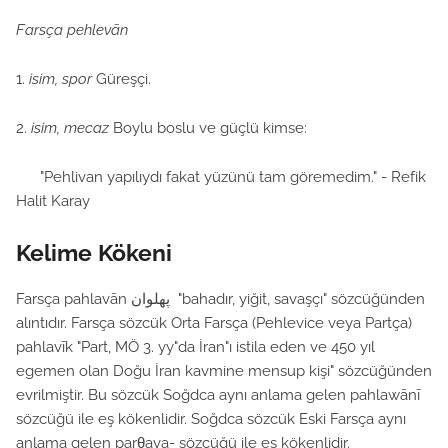
Farsça pehlevān
1.
isim, spor
Güreşçi.
2.
isim, mecaz
Boylu boslu ve güçlü kimse:
"Pehlivan yapılıydı fakat yüzünü tam göremedim." - Refik
Halit Karay
Kelime Kökeni
Farsça pahlavān پهلوان "bahadır, yiğit, savaşçı" sözcüğünden
alıntıdır. Farsça sözcük Orta Farsça (Pehlevice veya Partça)
pahlavīk "Part, MÖ 3. yy"da İran"ı istila eden ve 450 yıl
egemen olan Doğu İran kavmine mensup kişi" sözcüğünden
evrilmiştir. Bu sözcük Soğdca aynı anlama gelen pahlawānī
sözcüğü ile eş kökenlidir. Soğdca sözcük Eski Farsça aynı
anlama gelen parθava- sözcüğü ile eş kökenlidir.