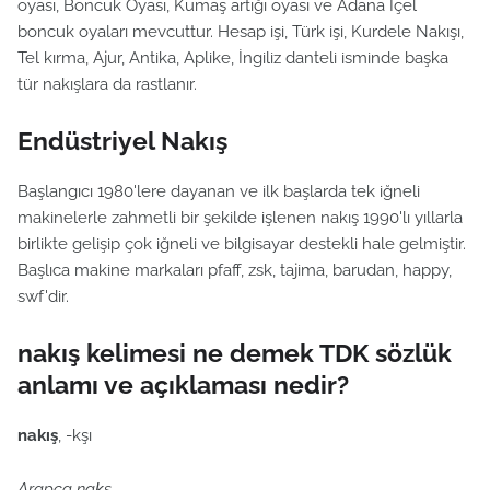
oyası, Boncuk Oyası, Kumaş artığı oyası ve Adana İçel
boncuk oyaları mevcuttur. Hesap işi, Türk işi, Kurdele Nakışı,
Tel kırma, Ajur, Antika, Aplike, İngiliz danteli isminde başka
tür nakışlara da rastlanır.
Endüstriyel Nakış
Başlangıcı 1980'lere dayanan ve ilk başlarda tek iğneli
makinelerle zahmetli bir şekilde işlenen nakış 1990'lı yıllarla
birlikte gelişip çok iğneli ve bilgisayar destekli hale gelmiştir.
Başlıca makine markaları pfaff, zsk, tajima, barudan, happy,
swf'dir.
nakış kelimesi ne demek TDK sözlük
anlamı ve açıklaması nedir?
nakış
, -kşı
Arapça naḳş