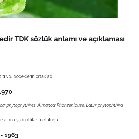
 nedir TDK sözlük anlamı ve açıklaması
iti vb. böceklerin ortak adı.
 1970
nsızca: phytophythires, Almanca: Pflanzenläuse, Latin: phytophthira
ine alan eşkanatlılar topluluğu.
 - 1963