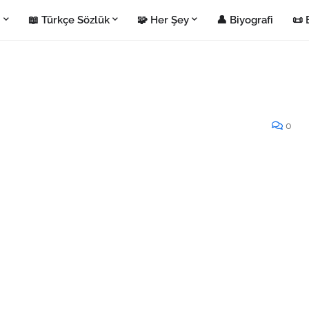
i
📖 Türkçe Sözlük
🧩 Her Şey
👤 Biyografi
📜 
0