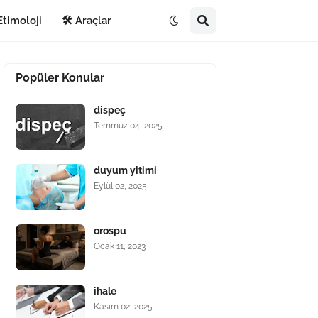
Etimoloji
🛠️ Araçlar
Popüler Konular
dispeç
Temmuz 04, 2025
duyum yitimi
Eylül 02, 2025
orospu
Ocak 11, 2023
ihale
Kasım 02, 2025