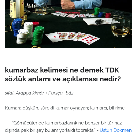
kumarbaz kelimesi ne demek TDK
sözlük anlamı ve açıklaması nedir?
sıfat, Arapça ḳimār + Farsça -bāz
Kumara düşkün, sürekli kumar oynayan; kumarcı, bitirimci:
"Gömücüler de kumarbazlarınkine benzer bir tür haz
dışında pek bir şey bulamıyorlardı toprakta." -
Üstün Dökmen