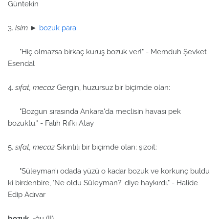
Güntekin
3.
isim
►
bozuk para
:
"Hiç olmazsa birkaç kuruş bozuk ver!" - Memduh Şevket
Esendal
4.
sıfat, mecaz
Gergin, huzursuz bir biçimde olan:
"Bozgun sırasında Ankara'da meclisin havası pek
bozuktu." - Falih Rıfkı Atay
5.
sıfat, mecaz
Sıkıntılı bir biçimde olan; şizoit:
"Süleyman’ı odada yüzü o kadar bozuk ve korkunç buldu
ki birdenbire, ‘Ne oldu Süleyman?’ diye haykırdı." - Halide
Edip Adıvar
bozuk
, -ğu (II)