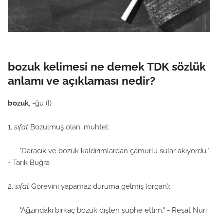
bozuk kelimesi ne demek TDK sözlük
anlamı ve açıklaması nedir?
bozuk
, -ğu (I)
1.
sıfat
Bozulmuş olan; muhtel:
"Daracık ve bozuk kaldırımlardan çamurlu sular akıyordu."
- Tarık Buğra
2.
sıfat
Görevini yapamaz duruma gelmiş (organ):
"Ağzındaki birkaç bozuk dişten şüphe ettim." - Reşat Nuri