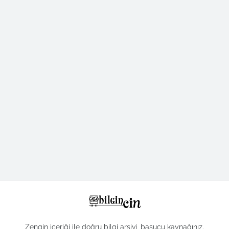
Zengin içeriği ile doğru bilgi arşivi, başucu kaynağınız.