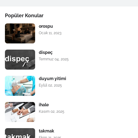
Popüler Konular
orospu
Ocak 11, 2023
dispeç
Temmuz 04, 2025
duyum yitimi
Eylül 02, 2025
ihale
Kasım 02, 2025
takmak
Ekim 21, 2025