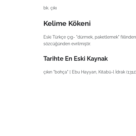
bk. çıkı
Kelime Kökeni
Eski Türkçe çıg- "dürmek, paketlemek" fiilinden +
sözcüğünden evrilmiştir.
Tarihte En Eski Kaynak
çıkın "bohça" [ Ebu Hayyan, Kitabü-l İdrak (1312)