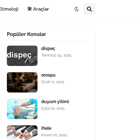
Etimoloji
🛠️ Araçlar
Popüler Konular
dispeç
Temmuz 04, 2025
orospu
Ocak 11, 2023
duyum yitimi
Eylül 02, 2025
ihale
Kasım 02, 2025