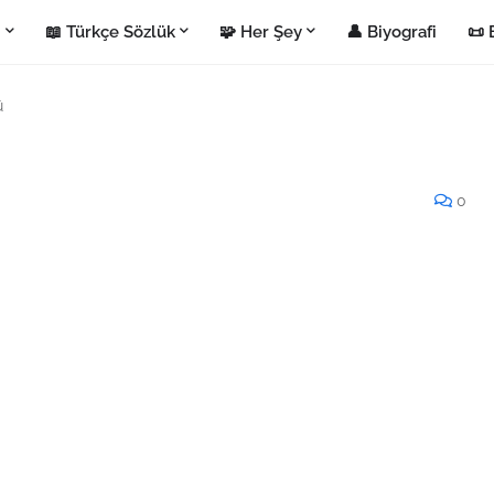
i
📖 Türkçe Sözlük
🧩 Her Şey
👤 Biyografi
📜 
ü
0