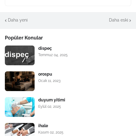
Daha yeni
Daha eski
Popüler Konular
dispeç
Temmuz 04, 2025
orospu
Ocak 11, 2023
duyum yitimi
Eylül 02, 2025
ihale
Kasım 02, 2025