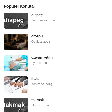
Popüler Konular
dispeç
Temmuz 04, 2025
orospu
Ocak 11, 2023
duyum yitimi
Eylül 02, 2025
ihale
Kasım 02, 2025
takmak
Ekim 21, 2025