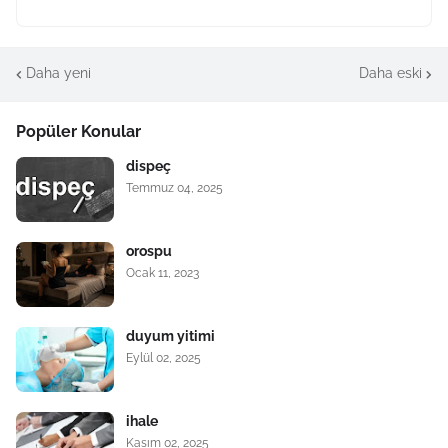
Daha yeni
Daha eski
Popüler Konular
dispeç
Temmuz 04, 2025
orospu
Ocak 11, 2023
duyum yitimi
Eylül 02, 2025
ihale
Kasım 02, 2025