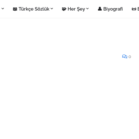
i
📖 Türkçe Sözlük
🧩 Her Şey
👤 Biyografi
📜 
0