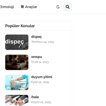
Etimoloji
🛠️ Araçlar
Popüler Konular
dispeç
Temmuz 04, 2025
orospu
Ocak 11, 2023
duyum yitimi
Eylül 02, 2025
ihale
Kasım 02, 2025