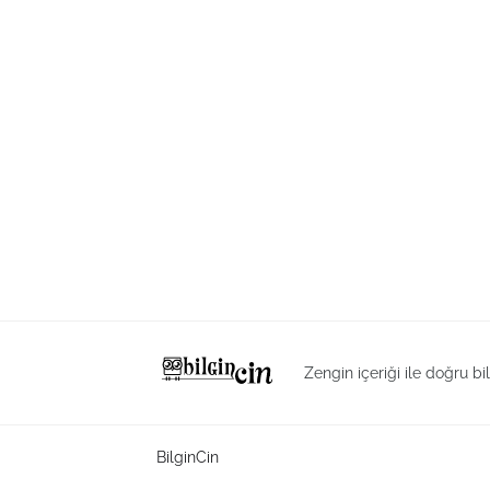
Zengin içeriği ile doğru bi
BilginCin