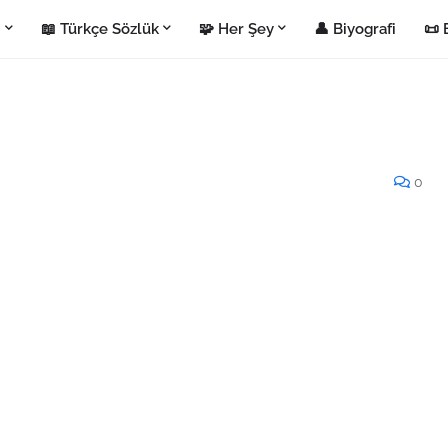
i
📖 Türkçe Sözlük
🧩 Her Şey
👤 Biyografi
📜 
0