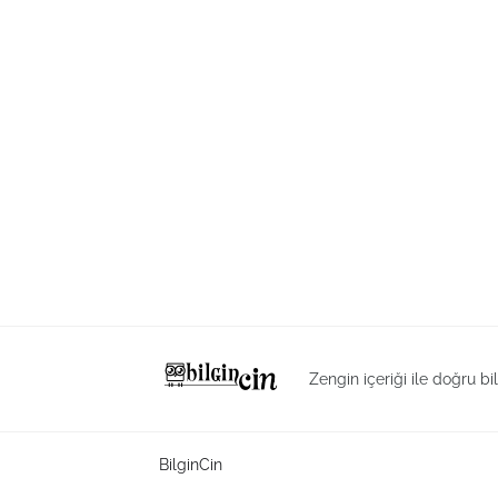
Zengin içeriği ile doğru bi
BilginCin