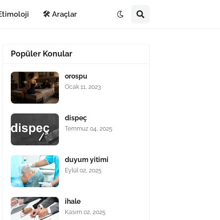
Etimoloji
🛠️ Araçlar
Popüler Konular
orospu
Ocak 11, 2023
dispeç
Temmuz 04, 2025
duyum yitimi
Eylül 02, 2025
ihale
Kasım 02, 2025