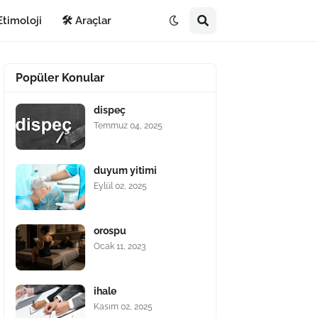
Etimoloji
🛠️ Araçlar
Popüler Konular
dispeç
Temmuz 04, 2025
duyum yitimi
Eylül 02, 2025
orospu
Ocak 11, 2023
ihale
Kasım 02, 2025