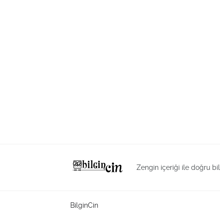
Zengin içeriği ile doğru bi
BilginCin