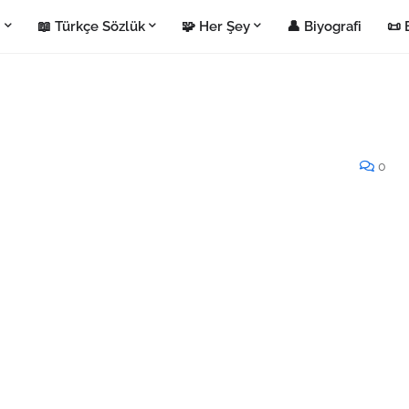
i
📖 Türkçe Sözlük
🧩 Her Şey
👤 Biyografi
📜 
0