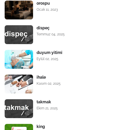
orospu
Ocak 11, 2023
dispeç
Temmuz 04, 2025
duyum yitimi
Eylül 02, 2025
ihale
Kasım 02, 2025
takmak
Ekim 21, 2025
king