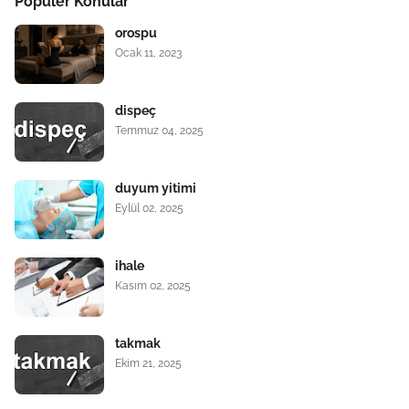
Popüler Konular
orospu
Ocak 11, 2023
dispeç
Temmuz 04, 2025
duyum yitimi
Eylül 02, 2025
ihale
Kasım 02, 2025
takmak
Ekim 21, 2025