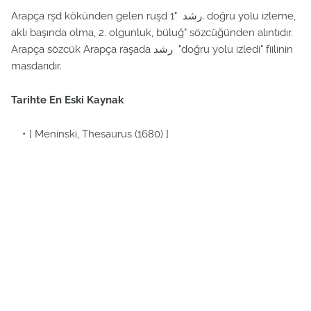
Arapça rşd kökünden gelen ruşd رشد "1. doğru yolu izleme,
aklı başında olma, 2. olgunluk, büluğ" sözcüğünden alıntıdır.
Arapça sözcük Arapça raşada رشد "doğru yolu izledi" fiilinin
masdarıdır.
Tarihte En Eski Kaynak
[ Meninski, Thesaurus (1680) ]