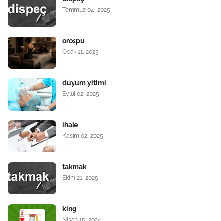
Temmuz 04, 2025
orospu
Ocak 11, 2023
duyum yitimi
Eylül 02, 2025
ihale
Kasım 02, 2025
takmak
Ekim 21, 2025
king
Nisan 15, 2024