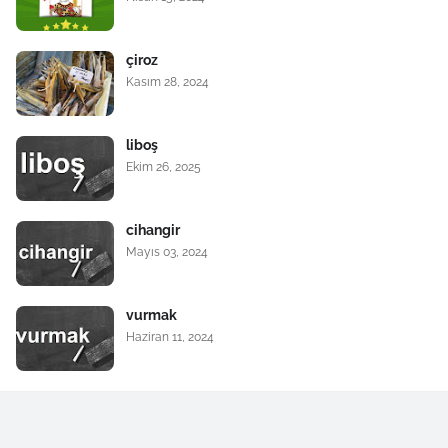
çiroz
Kasım 28, 2024
liboş
Ekim 26, 2025
cihangir
Mayıs 03, 2024
vurmak
Haziran 11, 2024