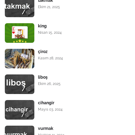
takmak
Ekim 21, 2025
king
Nisan 15, 2024
çiroz
Kasım 28, 2024
liboş
Ekim 26, 2025
cihangir
Mayıs 03, 2024
vurmak