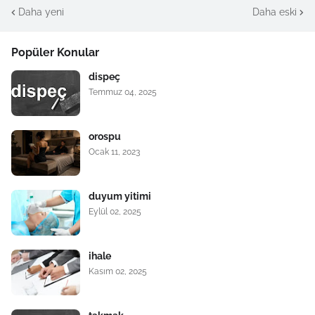
Daha yeni
Daha eski
Popüler Konular
dispeç
Temmuz 04, 2025
orospu
Ocak 11, 2023
duyum yitimi
Eylül 02, 2025
ihale
Kasım 02, 2025