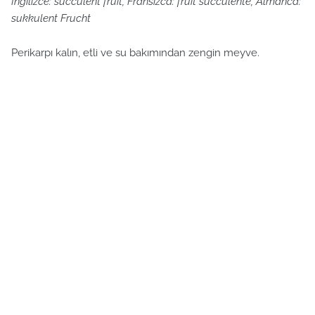
İngilizce: succulent fruit, Fransızca: fruit succulente, Almanca:
sukkulent Frucht
Perikarpı kalın, etli ve su bakımından zengin meyve.