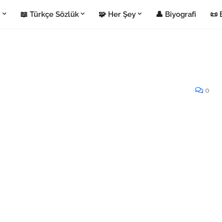
i
📖 Türkçe Sözlük
🧩 Her Şey
👤 Biyografi
📜 
0