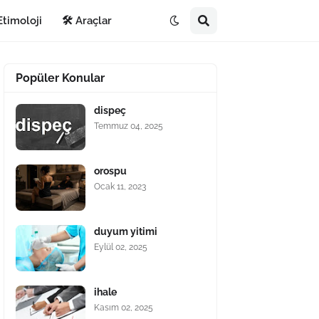
Etimoloji
🛠️ Araçlar
Popüler Konular
dispeç
Temmuz 04, 2025
orospu
Ocak 11, 2023
duyum yitimi
Eylül 02, 2025
ihale
Kasım 02, 2025