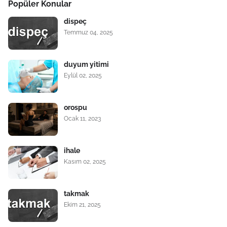
Popüler Konular
dispeç
Temmuz 04, 2025
duyum yitimi
Eylül 02, 2025
orospu
Ocak 11, 2023
ihale
Kasım 02, 2025
takmak
Ekim 21, 2025