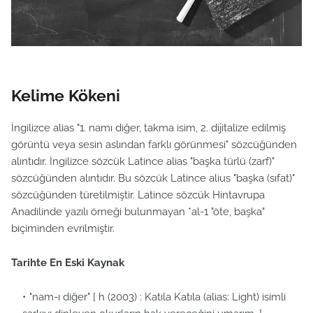
Kelime Kökeni
İngilizce alias "1. namı diğer, takma isim, 2. dijitalize edilmiş
görüntü veya sesin aslından farklı görünmesi" sözcüğünden
alıntıdır. İngilizce sözcük Latince alias "başka türlü (zarf)"
sözcüğünden alıntıdır. Bu sözcük Latince alius "başka (sıfat)"
sözcüğünden türetilmiştir. Latince sözcük Hintavrupa
Anadilinde yazılı örneği bulunmayan *al-1 "öte, başka"
biçiminden evrilmiştir.
Tarihte En Eski Kaynak
"nam-ı diğer" [ h (2003) : Katıla Katıla (alias: Light) isimli