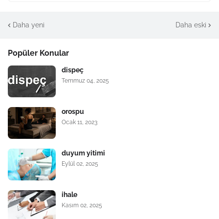
Daha yeni
Daha eski
Popüler Konular
dispeç
Temmuz 04, 2025
orospu
Ocak 11, 2023
duyum yitimi
Eylül 02, 2025
ihale
Kasım 02, 2025