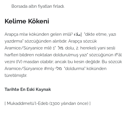
Borsada altın fiyatları fırladı.
Kelime Kökeni
Arapça mlw kökünden gelen imlāˀ إملاء "dikte etme, yazı
yazdırma" sözcüğünden alıntıdır. Arapça sözcük
Aramice/Süryanice mlē מל "1. dolu, 2. herekeli yani sesli
harfleri bildiren noktaları doldurulmuş yazı" sözcüğünün ifˁāl
vezni (IV) masdarı olabilir; ancak bu kesin değildir. Bu sözcük
Aramice/Süryanice #mly מלי "doldurma" kökünden
türetilmiştir.
Tarihte En Eski Kaynak
[ Mukaddimetü'l-Edeb (1300 yılından önce) ]