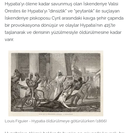
Hypatia'yı ölene kadar savunmuş olan İskenderiye Valisi
Orestes ile Hypatia'yı "dinsizlik" ve "şeytanlık" ile suçlayan
İskenderiye piskoposu Cyril arasındaki kavga şehir çapında
bir provokasyona dönüşür ve olaylar Hypatia'nın 415'te
taşlanarak ve derisinin yüzülmesiyle öldürülmesine kadar
varır.
Louis Figuier - Hypatia öldürülmeye götürülürken (1866)