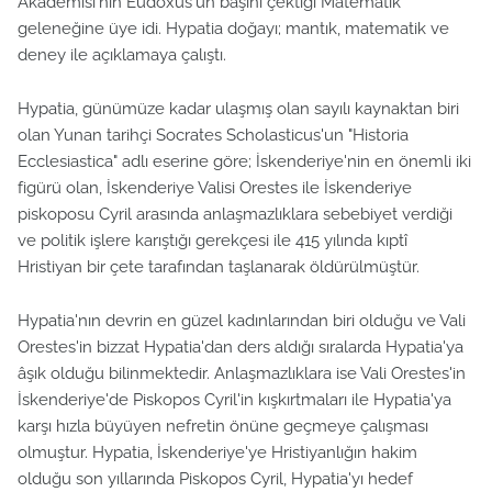
Akademisi'nin Eudoxus'ün başını çektiği Matematik
geleneğine üye idi. Hypatia doğayı; mantık, matematik ve
deney ile açıklamaya çalıştı.
Hypatia, günümüze kadar ulaşmış olan sayılı kaynaktan biri
olan Yunan tarihçi Socrates Scholasticus'un "Historia
Ecclesiastica" adlı eserine göre; İskenderiye'nin en önemli iki
figürü olan, İskenderiye Valisi Orestes ile İskenderiye
piskoposu Cyril arasında anlaşmazlıklara sebebiyet verdiği
ve politik işlere karıştığı gerekçesi ile 415 yılında kıptî
Hristiyan bir çete tarafından taşlanarak öldürülmüştür.
Hypatia'nın devrin en güzel kadınlarından biri olduğu ve Vali
Orestes'in bizzat Hypatia'dan ders aldığı sıralarda Hypatia'ya
âşık olduğu bilinmektedir. Anlaşmazlıklara ise Vali Orestes'in
İskenderiye'de Piskopos Cyril'in kışkırtmaları ile Hypatia'ya
karşı hızla büyüyen nefretin önüne geçmeye çalışması
olmuştur. Hypatia, İskenderiye'ye Hristiyanlığın hakim
olduğu son yıllarında Piskopos Cyril, Hypatia'yı hedef