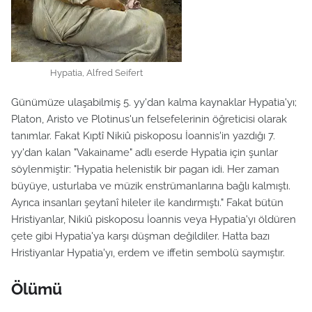
Hypatia, Alfred Seifert
Günümüze ulaşabilmiş 5. yy'dan kalma kaynaklar Hypatia'yı;
Platon, Aristo ve Plotinus'un felsefelerinin öğreticisi olarak
tanımlar. Fakat Kıptî Nikiû piskoposu İoannis'in yazdığı 7.
yy'dan kalan "Vakainame" adlı eserde Hypatia için şunlar
söylenmiştir: "Hypatia helenistik bir pagan idi. Her zaman
büyüye, usturlaba ve müzik enstrümanlarına bağlı kalmıştı.
Ayrıca insanları şeytanî hileler ile kandırmıştı." Fakat bütün
Hristiyanlar, Nikiû piskoposu İoannis veya Hypatia'yı öldüren
çete gibi Hypatia'ya karşı düşman değildiler. Hatta bazı
Hristiyanlar Hypatia'yı, erdem ve iffetin sembolü saymıştır.
Ölümü