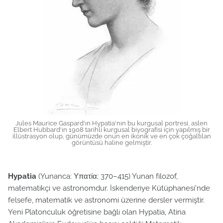
Jules Maurice Gaspard'ın Hypatia'nın bu kurgusal portresi, aslen
Elbert Hubbard'ın 1908 tarihli kurgusal biyografisi için yapılmış bir
illüstrasyon olup, günümüzde onun en ikonik ve en çok çoğaltılan
görüntüsü haline gelmiştir.
Hypatia
(Yunanca: Υπατία; 370–415) Yunan filozof,
matematikçi ve astronomdur. İskenderiye Kütüphanesi'nde
felsefe, matematik ve astronomi üzerine dersler vermiştir.
Yeni Platonculuk öğretisine bağlı olan Hypatia, Atina