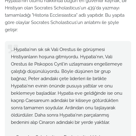
Hypatia'nın ölümü hakkında bugün en güvenilir kaynak, bir
Hristiyan olan Socrates Scholasticus'un 439'da yazmayı
tamamladığı "Historia Ecclesiastica" adlı yapıtıdır. Bu yapıta
göre olaylar Socrates Scholasticus'un anlatımı ile şöyle
gelişir:
...Hypatia'nın sık sık Vali Orestus ile görüşmesi
Hristiyanların hoşuna gitmiyordu. Hypatia'nın, Vali
Orestus ile Piskopos Cyril'in uzlaşmasını engellemeye
çalıştığı düşünülüyordu. Böyle düşünen bir grup
bağnaz, Peter adındaki çete liderleri ile birlikte
Hypatia'nın evinin önünde pusuya yattılar ve onu
beklemeye başladılar. Hypatia eve geldiğinde ise onu
kaçırıp Caesareum adındaki bir kiliseye götürdükten
sonra tamamen soydular. Ardından onu taşlayarak
öldürdüler. Daha sonra Hypatia'nın parçalanmış
bedenini alıp Cinaron adındaki bir yerde yaktılar.