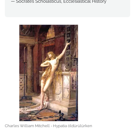
— Socrates Scholasticus, Ecclesiastical History
Charles William Mitchell - Hypatia öldürülürken