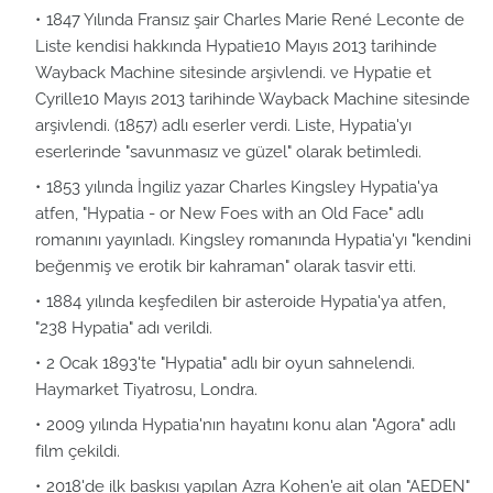
1847 Yılında Fransız şair Charles Marie René Leconte de
Liste kendisi hakkında Hypatie10 Mayıs 2013 tarihinde
Wayback Machine sitesinde arşivlendi. ve Hypatie et
Cyrille10 Mayıs 2013 tarihinde Wayback Machine sitesinde
arşivlendi. (1857) adlı eserler verdi. Liste, Hypatia'yı
eserlerinde "savunmasız ve güzel" olarak betimledi.
1853 yılında İngiliz yazar Charles Kingsley Hypatia'ya
atfen, "Hypatia - or New Foes with an Old Face" adlı
romanını yayınladı. Kingsley romanında Hypatia'yı "kendini
beğenmiş ve erotik bir kahraman" olarak tasvir etti.
1884 yılında keşfedilen bir asteroide Hypatia'ya atfen,
"238 Hypatia" adı verildi.
2 Ocak 1893'te "Hypatia" adlı bir oyun sahnelendi.
Haymarket Tiyatrosu, Londra.
2009 yılında Hypatia'nın hayatını konu alan "Agora" adlı
film çekildi.
2018'de ilk baskısı yapılan Azra Kohen'e ait olan "AEDEN"