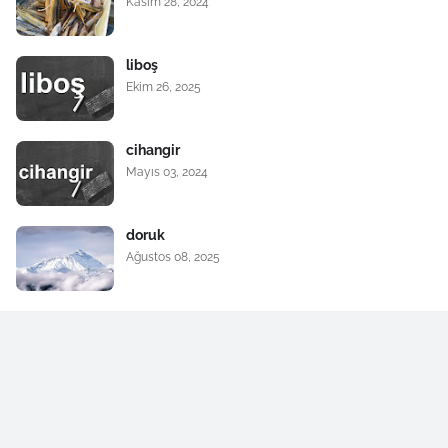
Kasım 28, 2024
liboş
Ekim 26, 2025
cihangir
Mayıs 03, 2024
doruk
Ağustos 08, 2025