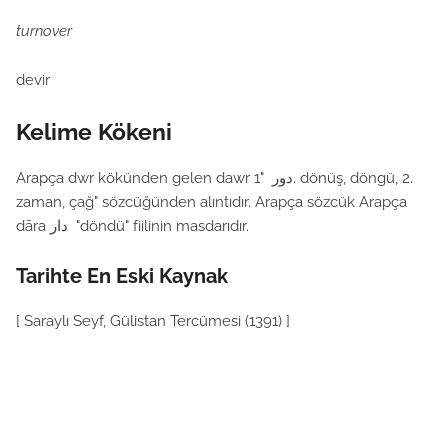
turnover
devir
Kelime Kökeni
Arapça dwr kökünden gelen dawr دور "1. dönüş, döngü, 2.
zaman, çağ" sözcüğünden alıntıdır. Arapça sözcük Arapça
dāra دار "döndü" fiilinin masdarıdır.
Tarihte En Eski Kaynak
[ Saraylı Seyf, Gülistan Tercümesi (1391) ]