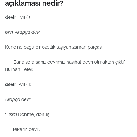
açıklaması nedir?
devir
, -vri (I)
isim, Arapça devr
Kendine özgü bir özellik taşıyan zaman parçası:
"Bana sorarsanız devrimiz nasihat devri olmaktan çıktı." -
Burhan Felek
devir
, -vri (II)
Arapça devr
1.
isim
Dönme, dönüş:
Tekerin devri.