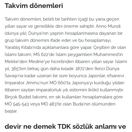
Takvim dönemleri
Takvim dönemleri, belirli bir tarihten (çağ) bu yana geçen
yılları sayar ve genellikle dini öneme sahiptir. Anno Mundi
(dünya yılı), Dünya'nın yaşının hesaplanmasına dayanan bir
grup takvim dönemini ifade eder ve bu hesaplamayı,
Yaratılış Kitabı'nda açıklananlara göre yapar. Çeşitleri de olan
İslami takvim, MS 622'de İslam peygamberi Muhammed'in
Mekke'den Medine'ye hicretinden itibaren yılları sayar. İslami
yıl, 365'ten birkaç gün daha kısadır. 1872'den İkinci Dünya
Savaşı'na kadar uzanan bir süre boyunca Japonlar, efsanevi
İmparator Jimmu'nun MÖ 660'ta Japonya'yı kurduğu yıldan
itibaren sayılan imparatorluk yılı sistemini (kōki) kullanmıştır.
Birçok Budist takvimi, en sık kullanılan hesaplamalara göre
MÖ 545-543 veya MÖ 483'te olan Buda'nın ölümünden
başlar.
devir ne demek TDK sözlük anlamı ve