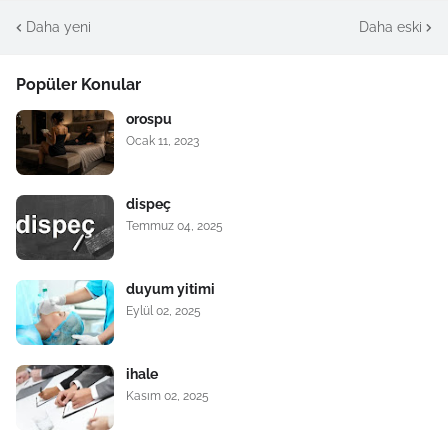
Daha yeni
Daha eski
Popüler Konular
orospu
Ocak 11, 2023
dispeç
Temmuz 04, 2025
duyum yitimi
Eylül 02, 2025
ihale
Kasım 02, 2025