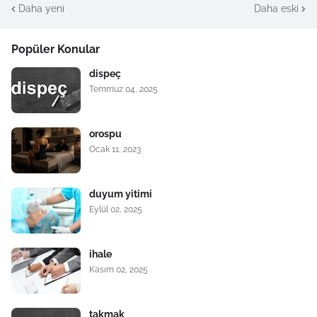
Daha yeni
Daha eski
Popüler Konular
dispeç
Temmuz 04, 2025
orospu
Ocak 11, 2023
duyum yitimi
Eylül 02, 2025
ihale
Kasım 02, 2025
takmak