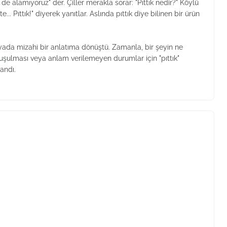
de alamıyoruz" der. Çiller merakla sorar: "Pıttık nedir?" Köylü
... Pıttık!" diyerek yanıtlar. Aslında pıttık diye bilinen bir ürün
ada mizahi bir anlatıma dönüştü. Zamanla, bir şeyin ne
şulması veya anlam verilemeyen durumlar için "pıttık"
andı.