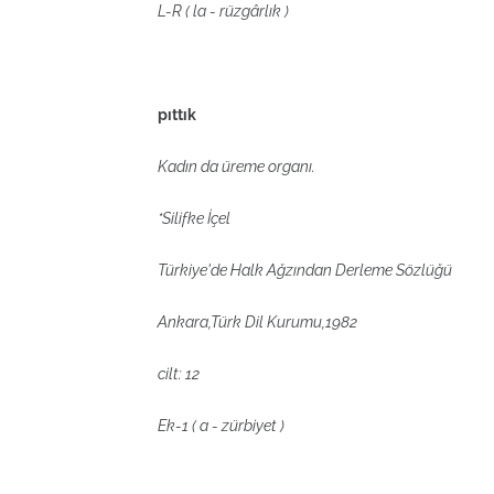
L-R ( la - rüzgârlık )
pıttık
Kadın da üreme organı.
*Silifke İçel
Türkiye'de Halk Ağzından Derleme Sözlüğü
Ankara,Türk Dil Kurumu,1982
cilt: 12
Ek-1 ( a - zürbiyet )