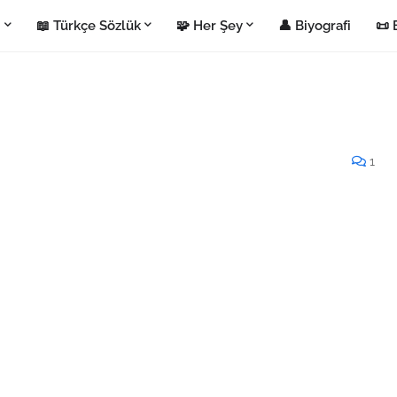
i
📖 Türkçe Sözlük
🧩 Her Şey
👤 Biyografi
📜 
1