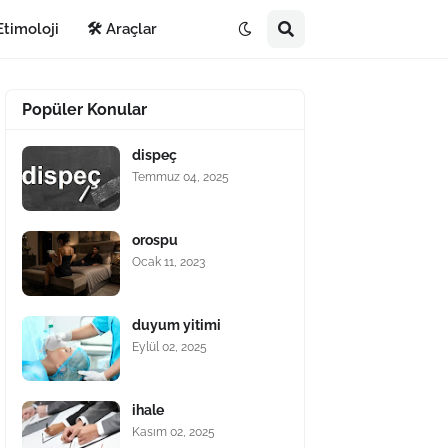
Etimoloji
🛠️ Araçlar
Popüler Konular
dispeç
Temmuz 04, 2025
orospu
Ocak 11, 2023
duyum yitimi
Eylül 02, 2025
ihale
Kasım 02, 2025