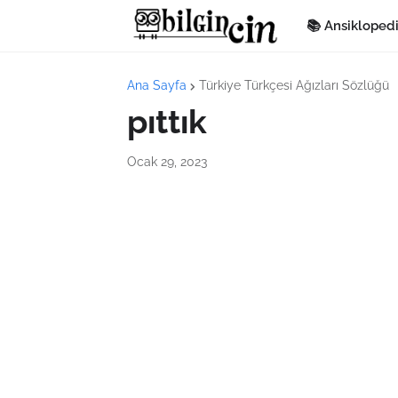
📚 Ansikloped
Ana Sayfa
Türkiye Türkçesi Ağızları Sözlüğü
pıttık
Ocak 29, 2023