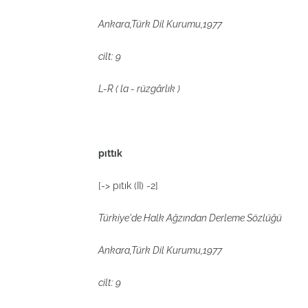
Ankara,Türk Dil Kurumu,1977
cilt: 9
L-R ( la - rüzgârlık )
pıttık
[-> pıtık (II) -2]
Türkiye'de Halk Ağzından Derleme Sözlüğü
Ankara,Türk Dil Kurumu,1977
cilt: 9