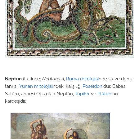
Neptün
(Latince:
Neptūnus
),
Roma mitolojisi
nde su ve deniz
tanrısı.
Yunan mitolojisi
ndeki karşılığı
Poseidon
'dur. Babası
Satürn, annesi Ops olan Neptün,
Jüpiter
ve
Plüton
'un
kardeşidir.