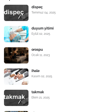
dispeç
Temmuz 04, 2025
duyum yitimi
Eylül 02, 2025
orospu
Ocak 11, 2023
ihale
Kasım 02, 2025
takmak
Ekim 21, 2025