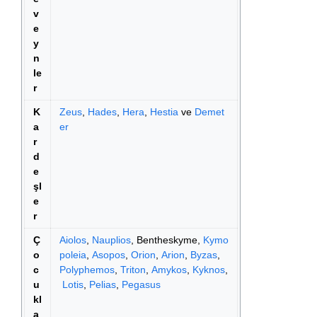
v
e
y
n
le
r
K
Zeus
,
Hades
,
Hera
,
Hestia
ve
Demet
a
er
r
d
e
şl
e
r
Ç
Aiolos
,
Nauplios
, Bentheskyme,
Kymo
o
poleia
,
Asopos
,
Orion
,
Arion
,
Byzas
,
c
Polyphemos
,
Triton
,
Amykos
,
Kyknos
,
u
Lotis
,
Pelias
,
Pegasus
kl
a