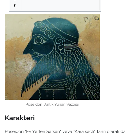
r
Poseidon, Antik Yunan Vazosu
Karakteri
Poseidon "Ey Yerleri Sarsan" veya "Kara saçlı" Tanrı olarak da