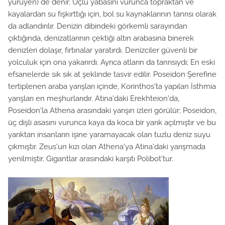
yürüyen) de denir. Üçlü yabasını vurunca topraktan ve
kayalardan su fışkırttığı için, bol su kaynaklarının tanrısı olarak
da adlandırılır. Denizin dibindeki görkemli sarayından
çıktığında, denizatlarının çektiği altın arabasına binerek
denizleri dolaşır, fırtınalar yaratırdı. Denizciler güvenli bir
yolculuk için ona yakarırdı. Ayrıca atların da tanrısıydı; En eski
efsanelerde sık sık at şeklinde tasvir edilir. Poseidon Şerefine
tertiplenen araba yarışları içinde, Korinthos'ta yapılan İsthmia
yarışları en meşhurlarıdır. Atina'daki Erekhteion'da,
Poseidon'la Athena arasındaki yarışın izleri görülür; Poseidon,
üç dişli asasını vurunca kaya da koca bir yarık açılmıştır ve bu
yarıktan insanların işine yaramayacak olan tuzlu deniz suyu
çıkmıştır. Zeus'un kızı olan Athena'ya Atina'daki yarışmada
yenilmiştir. Gigantlar arasındaki karşıtı Polibot'tur.