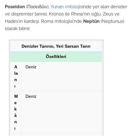
Poseidon
(Ποσειδῶν),
Yunan mitolojisi
nde yer alan denizler
ve depremler tanrısı. Kronos ile Rheia'nın oğlu. Zeus ve
Hades'in kardeşi. Roma mitolojisi'nde
Neptün
(Neptunus)
olarak bilinir.
Denizler Tanrısı, Yeri Sarsan Tanrı
Özellikleri
A
Deniz
la
n
ı
M
Deniz
e
k
â
n
ı