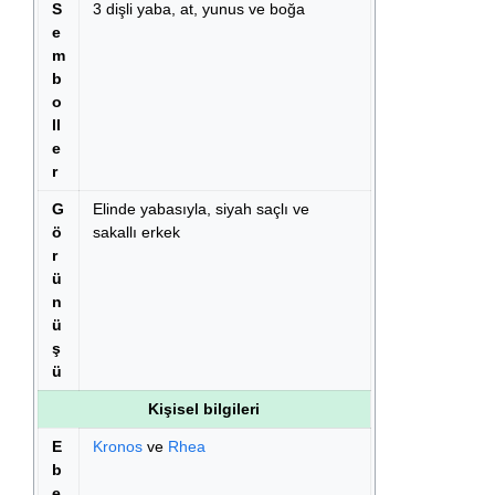
S
3 dişli yaba, at, yunus ve boğa
e
m
b
o
ll
e
r
G
Elinde yabasıyla, siyah saçlı ve
ö
sakallı erkek
r
ü
n
ü
ş
ü
Kişisel bilgileri
E
Kronos
ve
Rhea
b
e