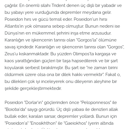
çağrılır. En önemli silahı Trident denen üç dişli bir yabadır ve
bu yabayı yere vurduğunda depremler meydana gelir.
Poseidon hırs ve gücü temsil eder. Poseidon'un hırsı
Atlantis'in yok olmasına sebep olmuştur. Bunun nedeni ise
Dünya'nın en mükemmel şehrini inşa etme arzusudur.
Karanlığın ve işkencenin tanrısı olan "Gorgos'la" ölümüne
savaş içindedir. Karanlığın ve işkencenin tanrısı olan "Gorgos",
Zeus'u kıskanmaktadır. Bu yüzden Olimpos'ta kargaşa ve
kaos yarattığından güçleri bir taşa hapsedilerek ve bir şart
koyularak serbest bırakılmıştır. Bu şart ise "ne zaman birini
öldürmek üzere olsa ona bir dilek hakkı vermektir". Fakat o,
bu dilekleri çok iyi inceleyerek onu dileyenin aleyhine bir
şekilde gerçekleştirmektedir.
Poseidon "Dorlar'ın" göçlerinden önce "Peloponnesos" ile
"Boiotia'da" saygı görürdü. Üç dişli yabası ile denizleri allak
bullak eder, karaları sarsar, depremler yollardı. Bunun için
"Poseidon'a" "Enosikhthon" ile "Gaeiokhos" (yerin altında