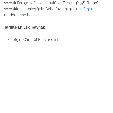
sözcük Farsça kaf كف "köpük" ve Farsça gīr گير "tutan"
sözcüklerinin bileşiğidir. Daha fazla bilgi için
kef
,
+gir
maddelerine bakınız.
Tarihte En Eski Kaynak
kefgīr [ Câmi-ül Fürs (1501) ]