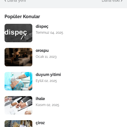
Daha yeni
Daha eski
Popüler Konular
dispeç
Temmuz 04, 2025
orospu
Ocak 11, 2023
duyum yitimi
Eylül 02, 2025
ihale
Kasım 02, 2025
çiroz