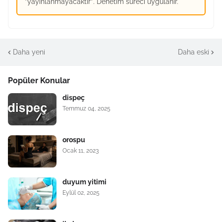
*yayınlanmayacaktır*. Denetim süreci uygulanır.
Daha yeni
Daha eski
Popüler Konular
dispeç
Temmuz 04, 2025
orospu
Ocak 11, 2023
duyum yitimi
Eylül 02, 2025