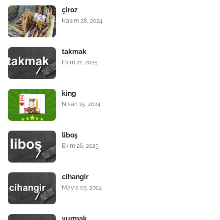
çiroz
Kasım 28, 2024
takmak
Ekim 21, 2025
king
Nisan 15, 2024
liboş
Ekim 26, 2025
cihangir
Mayıs 03, 2024
vurmak