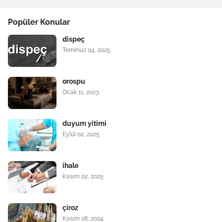
Popüler Konular
dispeç
Temmuz 04, 2025
orospu
Ocak 11, 2023
duyum yitimi
Eylül 02, 2025
ihale
Kasım 02, 2025
çiroz
Kasım 28, 2024