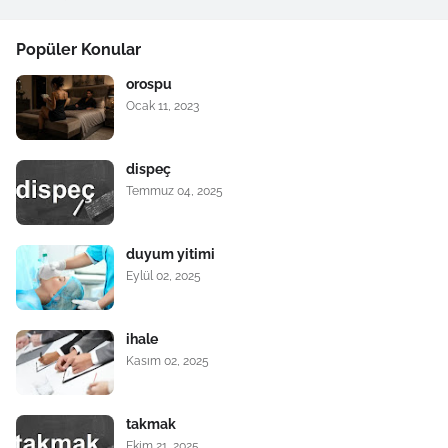
Popüler Konular
orospu
Ocak 11, 2023
dispeç
Temmuz 04, 2025
duyum yitimi
Eylül 02, 2025
ihale
Kasım 02, 2025
takmak
Ekim 21, 2025