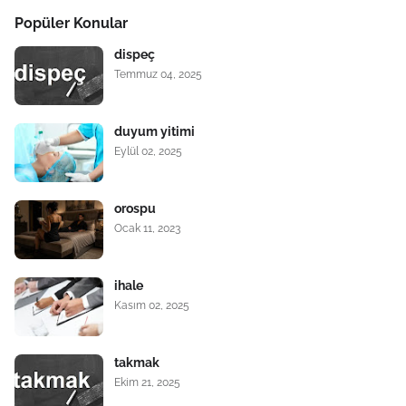
Popüler Konular
dispeç
Temmuz 04, 2025
duyum yitimi
Eylül 02, 2025
orospu
Ocak 11, 2023
ihale
Kasım 02, 2025
takmak
Ekim 21, 2025