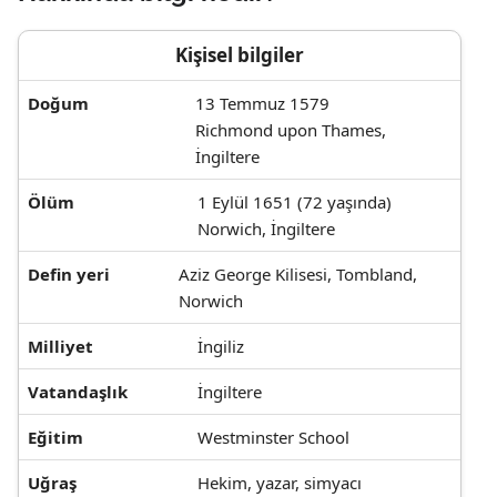
Kişisel bilgiler
Doğum
13 Temmuz 1579
Richmond upon Thames,
İngiltere
Ölüm
1 Eylül 1651 (72 yaşında)
Norwich, İngiltere
Defin yeri
Aziz George Kilisesi, Tombland,
Norwich
Milliyet
İngiliz
Vatandaşlık
İngiltere
Eğitim
Westminster School
Uğraş
Hekim, yazar, simyacı