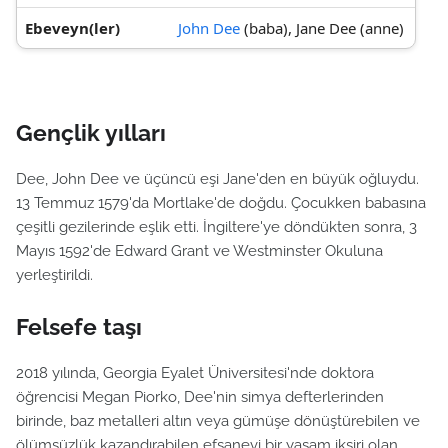
Ebeveyn(ler)
John Dee
(baba), Jane Dee (anne)
Gençlik yılları
Dee, John Dee ve üçüncü eşi Jane'den en büyük oğluydu.
13 Temmuz 1579'da Mortlake'de doğdu. Çocukken babasına
çeşitli gezilerinde eşlik etti. İngiltere'ye döndükten sonra, 3
Mayıs 1592'de Edward Grant ve Westminster Okuluna
yerleştirildi.
Felsefe taşı
2018 yılında, Georgia Eyalet Üniversitesi'nde doktora
öğrencisi Megan Piorko, Dee'nin simya defterlerinden
birinde, baz metalleri altın veya gümüşe dönüştürebilen ve
ölümsüzlük kazandırabilen efsanevi bir yaşam iksiri olan