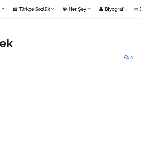
i
📖 Türkçe Sözlük
🧩 Her Şey
👤 Biyografi
📜 
mek
0