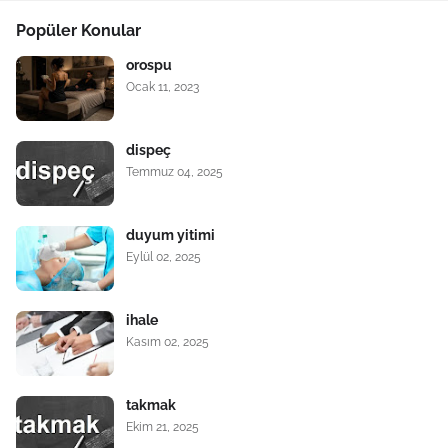
Popüler Konular
orospu
Ocak 11, 2023
dispeç
Temmuz 04, 2025
duyum yitimi
Eylül 02, 2025
ihale
Kasım 02, 2025
takmak
Ekim 21, 2025