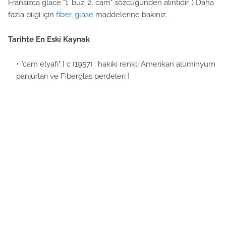
Fransızca glace "1. buz, 2. cam" sözcüğünden alıntıdır. ) Daha
fazla bilgi için
fiber
,
glase
maddelerine bakınız.
Tarihte En Eski Kaynak
"cam elyafı" [ c (1957) : hakiki renkli Amerikan alüminyum
panjurları ve Fiberglas perdeleri ]