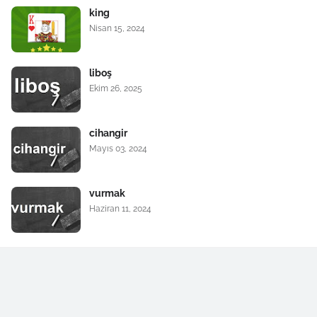
king
Nisan 15, 2024
liboş
Ekim 26, 2025
cihangir
Mayıs 03, 2024
vurmak
Haziran 11, 2024