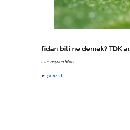
fidan biti ne demek? TDK a
isim, hayvan bilimi
►
yaprak biti
.