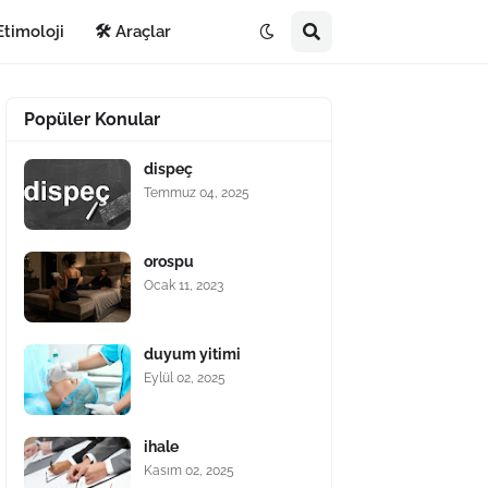
Etimoloji
🛠️ Araçlar
Popüler Konular
dispeç
Temmuz 04, 2025
orospu
Ocak 11, 2023
duyum yitimi
Eylül 02, 2025
ihale
Kasım 02, 2025