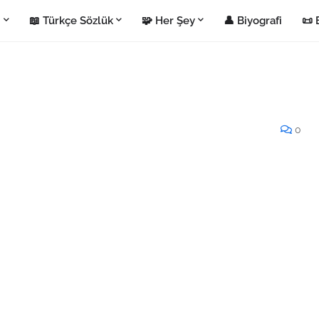
i
📖 Türkçe Sözlük
🧩 Her Şey
👤 Biyografi
📜 
0