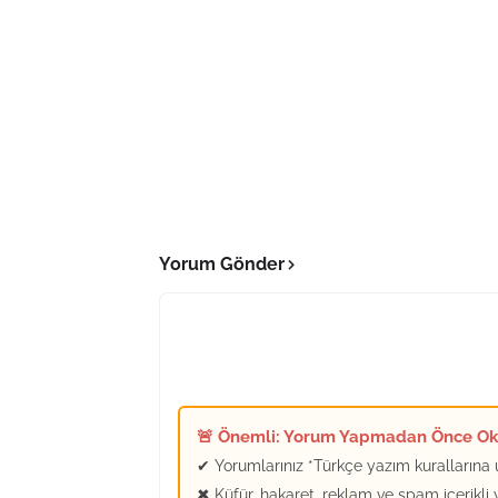
Yorum Gönder
🚨 Önemli: Yorum Yapmadan Önce O
✔ Yorumlarınız *Türkçe yazım kurallarına u
✖ Küfür, hakaret, reklam ve spam içerikli