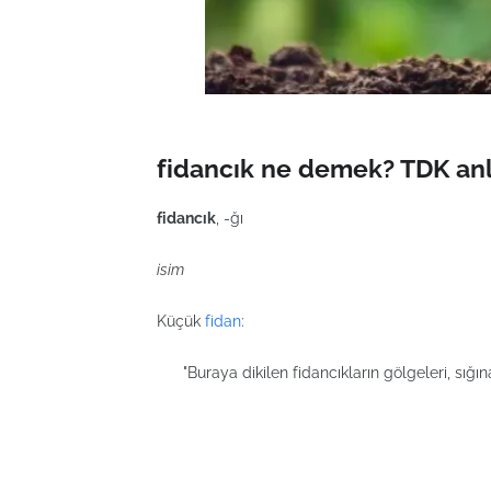
fidancık ne demek? TDK anl
fidancık
, -ğı
isim
Küçük
fidan
:
"Buraya dikilen fidancıkların gölgeleri, sığına