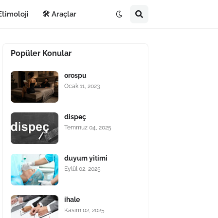
Etimoloji
🛠️ Araçlar
Popüler Konular
orospu
Ocak 11, 2023
dispeç
Temmuz 04, 2025
duyum yitimi
Eylül 02, 2025
ihale
Kasım 02, 2025