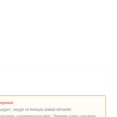
kuyunuz
ygun*, saygılı ve konuyla alakalı olmalıdır.
 yorumlar *yayınlanmayacaktır*. Denetim süreci uygulanır.