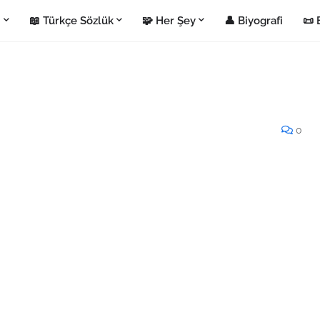
i
📖 Türkçe Sözlük
🧩 Her Şey
👤 Biyografi
📜 
0