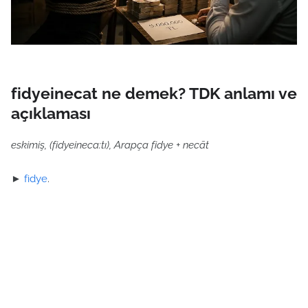
fidyeinecat ne demek? TDK anlamı ve
açıklaması
eskimiş, (fidyeineca:tı), Arapça fidye + necāt
►
fidye
.