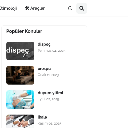
Etimoloji
🛠️ Araçlar
Popüler Konular
dispeç
Temmuz 04, 2025
orospu
Ocak 11, 2023
duyum yitimi
Eylül 02, 2025
ihale
Kasım 02, 2025