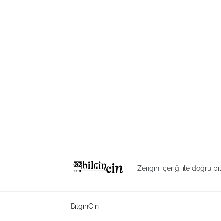
Zengin içeriği ile doğru bi
BilginCin