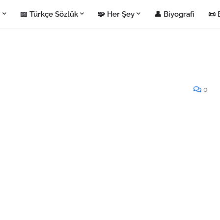
i
📖 Türkçe Sözlük
🧩 Her Şey
👤 Biyografi
📜 
0