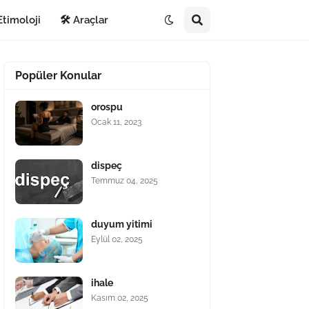
Etimoloji
🛠️ Araçlar
Popüler Konular
orospu
Ocak 11, 2023
dispeç
Temmuz 04, 2025
duyum yitimi
Eylül 02, 2025
ihale
Kasım 02, 2025