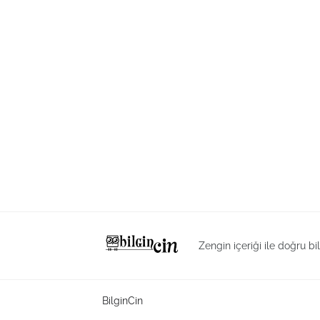
Zengin içeriği ile doğru bi
BilginCin