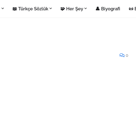
i
📖 Türkçe Sözlük
🧩 Her Şey
👤 Biyografi
📜 
0