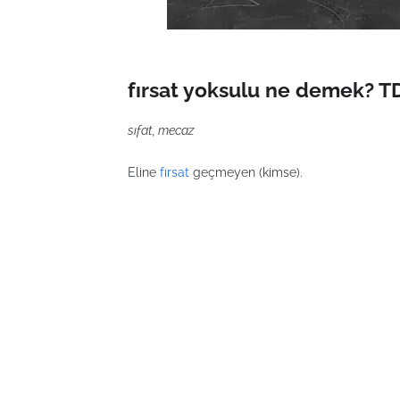
fırsat yoksulu ne demek? T
sıfat, mecaz
Eline
fırsat
geçmeyen (kimse).