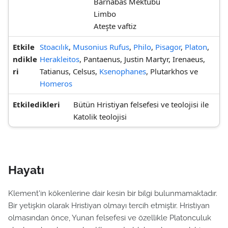
Barnabas Mektubu
Limbo
Ateşte vaftiz
Etkile
Stoacılık
,
Musonius Rufus
,
Philo
,
Pisagor
,
Platon
,
ndikle
Herakleitos
, Pantaenus, Justin Martyr, Irenaeus,
ri
Tatianus, Celsus,
Ksenophanes
, Plutarkhos ve
Homeros
Etkiledikleri
Bütün Hristiyan felsefesi ve teolojisi ile
Katolik teolojisi
Hayatı
Klement'in kökenlerine dair kesin bir bilgi bulunmamaktadır.
Bir yetişkin olarak Hristiyan olmayı tercih etmiştir. Hristiyan
olmasından önce, Yunan felsefesi ve özellikle Platonculuk