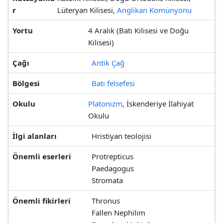
r
Lüteryan Kilisesi,
Anglikan Komünyonu
Yortu
4 Aralık (Batı Kilisesi ve Doğu
Kilisesi)
Çağı
Antik Çağ
Bölgesi
Batı felsefesi
Okulu
Platonizm
, İskenderiye İlahiyat
Okulu
İlgi alanları
Hristiyan teolojisi
Önemli eserleri
Protrepticus
Paedagogus
Stromata
Önemli fikirleri
Thronus
Fallen Nephilim