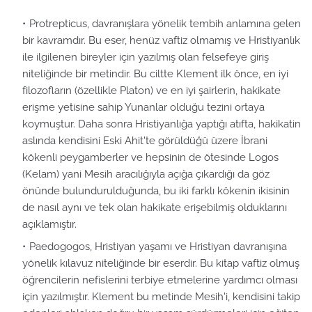
Protrepticus, davranışlara yönelik tembih anlamına gelen
bir kavramdır. Bu eser, henüz vaftiz olmamış ve Hristiyanlık
ile ilgilenen bireyler için yazılmış olan felsefeye giriş
niteliğinde bir metindir. Bu ciltte Klement ilk önce, en iyi
filozofların (özellikle Platon) ve en iyi şairlerin, hakikate
erişme yetisine sahip Yunanlar olduğu tezini ortaya
koymuştur. Daha sonra Hristiyanlığa yaptığı atıfta, hakikatin
aslında kendisini Eski Ahit'te görüldüğü üzere İbrani
kökenli peygamberler ve hepsinin de ötesinde Logos
(Kelam) yani Mesih aracılığıyla açığa çıkardığı da göz
önünde bulundurulduğunda, bu iki farklı kökenin ikisinin
de nasıl aynı ve tek olan hakikate erişebilmiş olduklarını
açıklamıştır.
Paedogogos, Hristiyan yaşamı ve Hristiyan davranışına
yönelik kılavuz niteliğinde bir eserdir. Bu kitap vaftiz olmuş
öğrencilerin nefislerini terbiye etmelerine yardımcı olması
için yazılmıştır. Klement bu metinde Mesih'i, kendisini takip