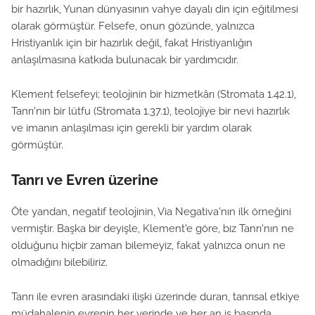
bir hazırlık, Yunan dünyasının vahye dayalı din için eğitilmesi
olarak görmüştür. Felsefe, onun gözünde, yalnızca
Hristiyanlık için bir hazırlık değil, fakat Hristiyanlığın
anlaşılmasına katkıda bulunacak bir yardımcıdır.
Klement felsefeyi; teolojinin bir hizmetkârı (Stromata 1.42.1),
Tanrı'nın bir lütfu (Stromata 1.37.1), teolojiye bir nevi hazırlık
ve imanın anlaşılması için gerekli bir yardım olarak
görmüştür.
Tanrı ve Evren üzerine
Öte yandan, negatif teolojinin, Via Negativa'nın ilk örneğini
vermiştir. Başka bir deyişle, Klement'e göre, biz Tanrı'nın ne
olduğunu hiçbir zaman bilemeyiz, fakat yalnızca onun ne
olmadığını bilebiliriz.
Tanrı ile evren arasındaki ilişki üzerinde duran, tanrısal etkiye
müdahalenin evrenin her yerinde ve her an iş başında