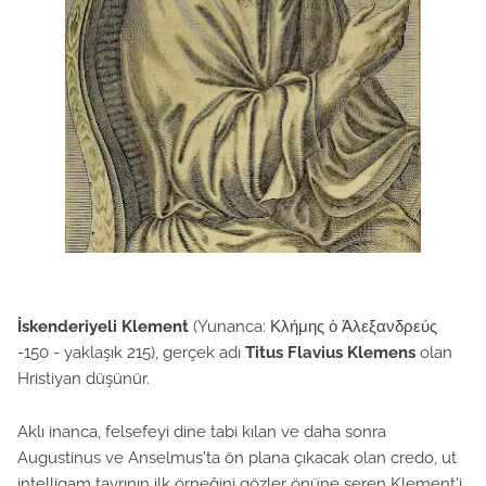
İskenderiyeli Klement
(Yunanca: Κλήμης ὁ Ἀλεξανδρεύς
-150 - yaklaşık 215), gerçek adı
Titus Flavius Klemens
olan
Hristiyan düşünür.
Aklı inanca, felsefeyi dine tabi kılan ve daha sonra
Augustinus ve Anselmus'ta ön plana çıkacak olan credo, ut
intelligam tavrının ilk örneğini gözler önüne seren Klement'i