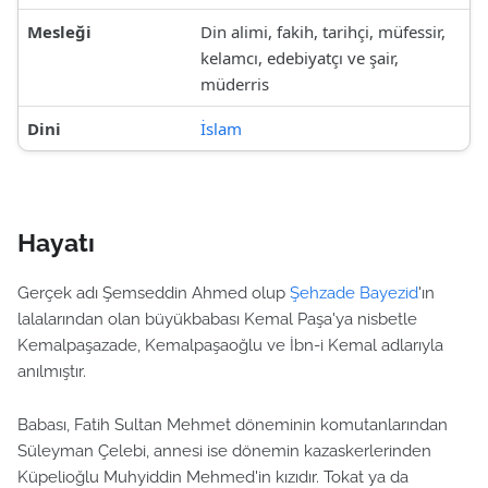
Mesleği
Din alimi, fakih, tarihçi, müfessir,
kelamcı, edebiyatçı ve şair,
müderris
Dini
İslam
Hayatı
Gerçek adı Şemseddin Ahmed olup
Şehzade Bayezid
'ın
lalalarından olan büyükbabası Kemal Paşa'ya nisbetle
Kemalpaşazade, Kemalpaşaoğlu ve İbn-i Kemal adlarıyla
anılmıştır.
Babası, Fatih Sultan Mehmet döneminin komutanlarından
Süleyman Çelebi, annesi ise dönemin kazaskerlerinden
Küpelioğlu Muhyiddin Mehmed'in kızıdır. Tokat ya da