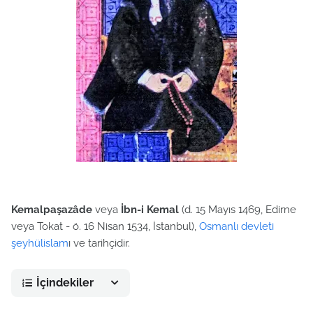
Kemalpaşazâde
veya
İbn-i Kemal
(d. 15 Mayıs 1469, Edirne
veya Tokat - ö. 16 Nisan 1534, İstanbul),
Osmanlı devleti
şeyhülislam
ı ve tarihçidir.
İçindekiler