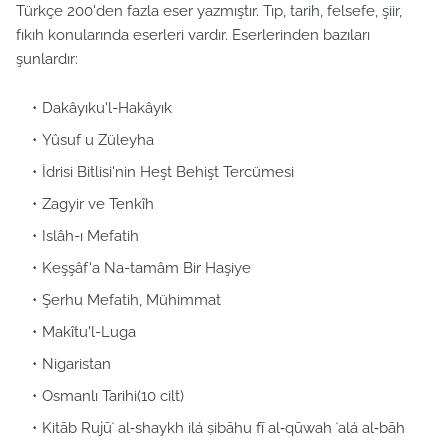
Türkçe 200'den fazla eser yazmıştır. Tıp, tarih, felsefe, şiir,
fıkıh konularında eserleri vardır. Eserlerinden bazıları
şunlardır:
Dakâyıku'l-Hakâyık
Yûsuf u Züleyha
İdrisi Bitlisi'nin Heşt Behişt Tercümesi
Zagyir ve Tenkîh
Islâh-ı Mefatih
Keşşâf'a Na-tamâm Bir Haşiye
Şerhu Mefatih, Mühimmat
Makîtu'l-Luga
Nigaristan
Osmanlı Tarihi(10 cilt)
Kitāb Rujūʻ al‑shaykh ilá ṣibāhu fī al‑qūwah ʻalá al‑bāh