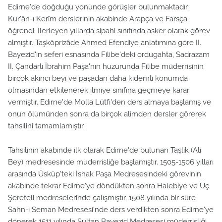
Edirne'de doğduğu yönünde görüşler bulunmaktadır.
Kur'ân-ı Kerîm derslerinin akabinde Arapça ve Farsça
öğrendi. İlerleyen yıllarda sipahi sınıfında asker olarak görev
almıştır. Taşköprizâde Ahmed Efendiye anlatımına göre II.
Bayezid'in seferi esnasında Filibe'deki ordugahta, Sadrazam
II. Çandarlı İbrahim Paşa'nın huzurunda Filibe müderrisinin
birçok akıncı beyi ve paşadan daha kıdemli konumda
olmasından etkilenerek ilmiye sınıfına geçmeye karar
vermiştir. Edirne'de Molla Lütfi'den ders almaya başlamış ve
onun ölümünden sonra da birçok alimden dersler görerek
tahsilini tamamlamıştır.
Tahsilinin akabinde ilk olarak Edirne'de bulunan Taşlık (Ali
Bey) medresesinde müderrisliğe başlamıştır. 1505-1506 yılları
arasında Üsküp'teki İshak Paşa Medresesindeki görevinin
akabinde tekrar Edirne'ye döndükten sonra Halebiye ve Üç
Şerefeli medreselerinde çalışmıştır. 1508 yılında bir süre
Sahn-ı Seman Medresesi'nde ders verdikten sonra Edirne'ye
dönerek 1511 yılında Sultan Bayezid Medresesi müderrisliği