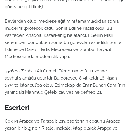
görevine getirilmiştir.
Beylerden olup, medrese eğitimini tamamladıktan sonra
müderris (profesör) oldu. Sonra Edirne kadısı oldu. Bu
vazifeden Anadolu kazaskerligine atandı. I. Selim Mısır
seferinden döndükten sonra bu görevden azledildi. Sonra
Edirne'de Dar-ül Hadis Medresesi ve İstanbul Beyazıt
Medresesi'nde müderrislik yaptı.
1526'da Zenbilli Ali Cemali Efendi'nin vefatı üzerine
şeyhülislamlığa getirildi. Bu görevde 8 yıl kaldı. 16 Nisan
1534'te İstanbul'da öldü. Edirnekapı'da Emir Buhari Camii'nin
yanındaki Mahmud Çelebi zaviyesine defnedildi.
Eserleri
Çok iyi Arapça ve Farsça bilen, eserlerinin çoğunu Arapça
yazan bir bilgindir. Risale, makale, kitap olarak Arapça ve